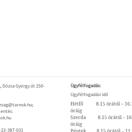
Ügyfélfogadás:
, Dózsa György út 150-
Ügyfélfogadási idő
Hétfő 8.15 órától – 16.
arsag@tarnok.hu;
óráig
lentés:
Szerda 8.15 órától – 16
ok.hu
óráig
-23-387-031
Péntek 8.15 órától – 11.