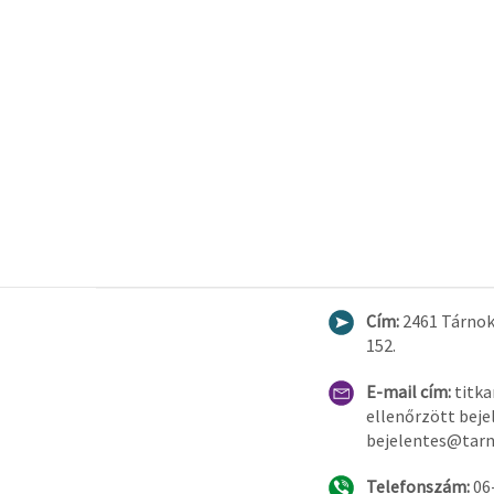
Cím:
2461 Tárnok
152.
E-mail cím:
titk
ellenőrzött beje
bejelentes@tarn
Telefonszám:
06