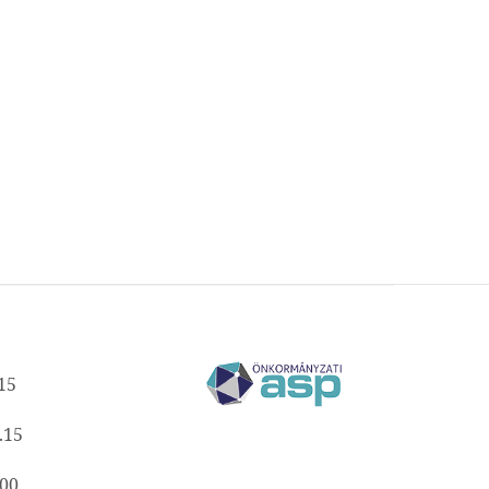
15
.15
00