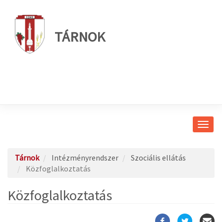
TÁRNOK
Navig
átkap
Tárnok
Intézményrendszer
Szociális ellátás
Közfoglalkoztatás
Közfoglalkoztatás