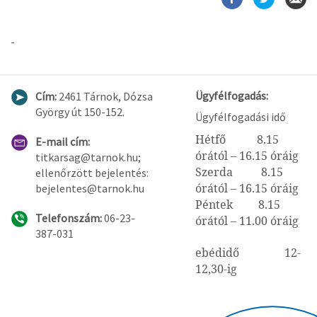
-
Ügyfélfogadás:
Cím:
2461 Tárnok, Dózsa
György út 150-152.
Ügyfélfogadási idő
Hétfő 8.15
E-mail cím:
órától – 16.15 óráig
titkarsag@tarnok.hu;
Szerda 8.15
ellenőrzött bejelentés:
órától – 16.15 óráig
bejelentes@tarnok.hu
Péntek 8.15
Telefonszám:
06-23-
órától – 11.00 óráig
387-031
ebédidő 12-
12,30-ig