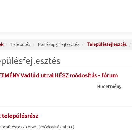
ok
Település
Építésügy, fejlesztés
Településfejlesztés
epülésfejlesztés
TMÉNY Vadlúd utcai HÉSZ módosítás - fórum
Hirdetmény
 településrész
elepülésrész tervei (módosítás alatt)