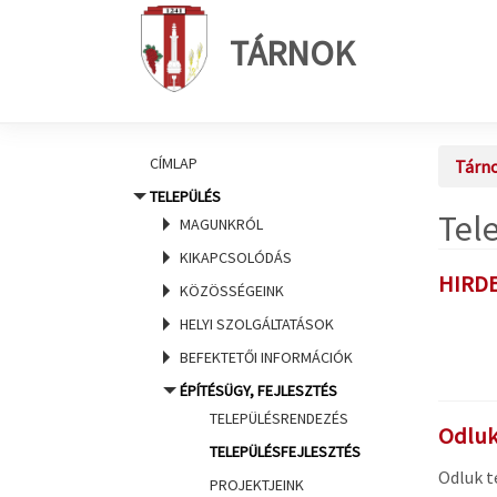
TÁRNOK
CÍMLAP
Tárn
TELEPÜLÉS
Tel
MAGUNKRÓL
KIKAPCSOLÓDÁS
HIRDE
KÖZÖSSÉGEINK
HELYI SZOLGÁLTATÁSOK
BEFEKTETŐI INFORMÁCIÓK
ÉPÍTÉSÜGY, FEJLESZTÉS
TELEPÜLÉSRENDEZÉS
Odluk
TELEPÜLÉSFEJLESZTÉS
Odluk t
PROJEKTJEINK