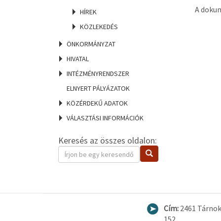
A dokum
HÍREK
KÖZLEKEDÉS
ÖNKORMÁNYZAT
HIVATAL
INTÉZMÉNYRENDSZER
ELNYERT PÁLYÁZATOK
KÖZÉRDEKŰ ADATOK
VÁLASZTÁSI INFORMÁCIÓK
Keresés az összes oldalon:
Keresendő
Keresés
kifejezés
Cím:
2461 Tárnok
152.