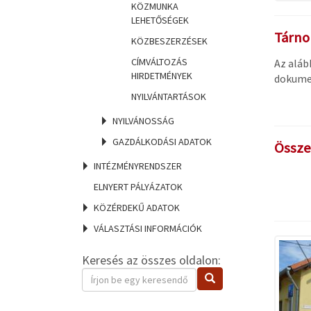
KÖZMUNKA
LEHETŐSÉGEK
Tárnok
KÖZBESZERZÉSEK
CÍMVÁLTOZÁS
Az aláb
HIRDETMÉNYEK
dokume
NYILVÁNTARTÁSOK
NYILVÁNOSSÁG
GAZDÁLKODÁSI ADATOK
Összef
INTÉZMÉNYRENDSZER
ELNYERT PÁLYÁZATOK
KÖZÉRDEKŰ ADATOK
VÁLASZTÁSI INFORMÁCIÓK
Keresés az összes oldalon:
Keresendő
Keresés
kifejezés