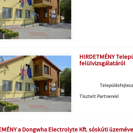
HIRDETMÉNY Települ
felülvizsgálatáról
Településfejlesz
Tisztelt Partnerek!
MÉNY a Dongwha Electrolyte Kft. sóskúti üzeméve