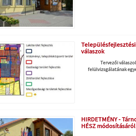
Településfejlesztés
válaszok
Tervezői válaszo
felülvizsgálatának egy
HIRDETMÉNY - Tárno
HÉSZ módosításáról