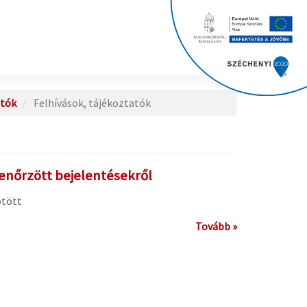
atók
Felhívások, tájékoztatók
enőrzött bejelentésekről
ötött
Tovább »