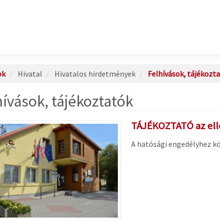
ok
Hivatal
Hivatalos hirdetmények
Felhívások, tájékozt
hívások, tájékoztatók
TÁJÉKOZTATÓ az ell
A hatósági engedélyhez k