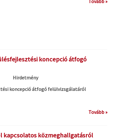
Tovább »
ésfejlesztési koncepció átfogó
Hirdetmény
tési koncepció átfogó felülvizsgálatáról
Tovább »
l kapcsolatos közmeghallgatásról