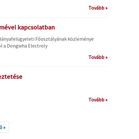
Tovább »
emével kapcsolatban
Bányafelügyeleti Főosztályának közleménye
l a Dongwha Electroly
Tovább »
eztetése
Tovább »
ó »