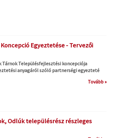
i Koncepció Egyeztetése - Tervezői
k Tárnok Településfejlesztési koncepciója
eztetési anyagáról szóló partnerségi egyezteté
Tovább »
k, Odlúk településrész részleges