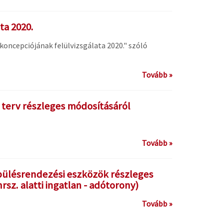
ta 2020.
 koncepciójának felülvizsgálata 2020." szóló
Tovább »
i terv részleges módosításáról
Tovább »
ülésrendezési eszközök részleges
rsz. alatti ingatlan - adótorony)
Tovább »