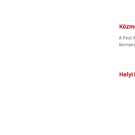
Közme
A Pest 
környez
Helyi