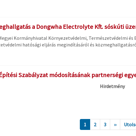
ghallgatás a Dongwha Electrolyte Kft. sóskúti üz
Megyei Kormányhivatal Környezetvédelmi, Természetvédelmi és 
etvédelmi hatósági eljárás megindításáról és közmeghallgatásró
 Építési Szabályzat módosításának partnerségi egy
Hirdetmény
1
2
3
››
Utols