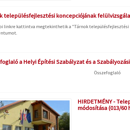
 településfejlesztési koncepciójának felülvizsgála
bi linkre kattintva megtekinthetik a "Tárnok településfejlesztési
ntumot.
oglaló a Helyi Építési Szabályzat és a Szabályozás
Összefoglaló
HIRDETMÉNY - Telep
módosítása (013/60 h