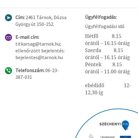
Ügyfélfogadás:
Cím:
2461 Tárnok, Dózsa
György út 150-152.
Ügyfélfogadási idő
Hétfő 8.15
E-mail cím:
órától – 16.15 óráig
titkarsag@tarnok.hu;
Szerda 8.15
ellenőrzött bejelentés:
órától – 16.15 óráig
bejelentes@tarnok.hu
Péntek 8.15
Telefonszám:
06-23-
órától – 11.00 óráig
387-031
ebédidő 12-
12,30-ig