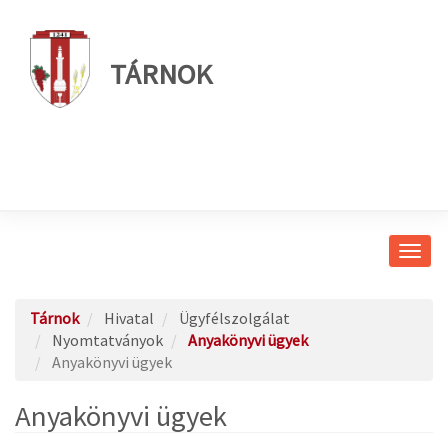
TÁRNOK
Navig
átkap
Tárnok
Hivatal
Ügyfélszolgálat
Nyomtatványok
Anyakönyvi ügyek
Anyakönyvi ügyek
Anyakönyvi ügyek