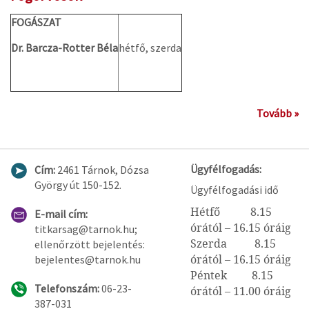
FOGÁSZAT
Dr. Barcza-Rotter Béla
hétfő, szerda
Tovább »
Ügyfélfogadás:
Cím:
2461 Tárnok, Dózsa
György út 150-152.
Ügyfélfogadási idő
Hétfő 8.15
E-mail cím:
órától – 16.15 óráig
titkarsag@tarnok.hu;
Szerda 8.15
ellenőrzött bejelentés:
órától – 16.15 óráig
bejelentes@tarnok.hu
Péntek 8.15
Telefonszám:
06-23-
órától – 11.00 óráig
387-031