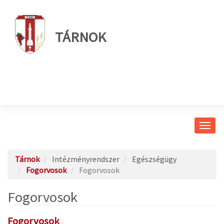
TÁRNOK
Navig
átkap
Tárnok
Intézményrendszer
Egészségügy
Fogorvosok
Fogorvosok
Fogorvosok
Fogorvosok