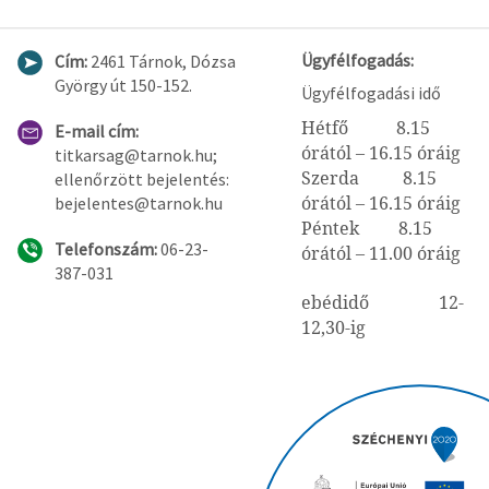
Ügyfélfogadás:
Cím:
2461 Tárnok, Dózsa
György út 150-152.
Ügyfélfogadási idő
Hétfő 8.15
E-mail cím:
órától – 16.15 óráig
titkarsag@tarnok.hu;
Szerda 8.15
ellenőrzött bejelentés:
órától – 16.15 óráig
bejelentes@tarnok.hu
Péntek 8.15
Telefonszám:
06-23-
órától – 11.00 óráig
387-031
ebédidő 12-
12,30-ig