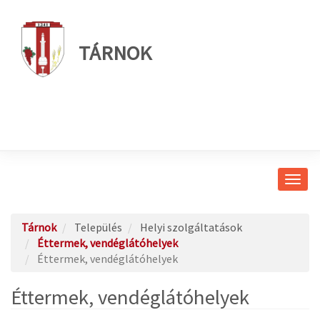
TÁRNOK
Navig
átkap
Tárnok
Település
Helyi szolgáltatások
Éttermek, vendéglátóhelyek
Éttermek, vendéglátóhelyek
Éttermek, vendéglátóhelyek