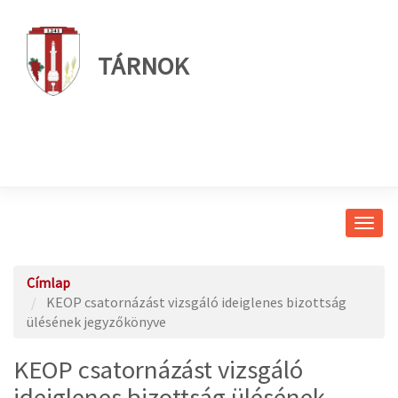
TÁRNOK
Navig
átkap
Címlap
KEOP csatornázást vizsgáló ideiglenes bizottság
ülésének jegyzőkönyve
KEOP csatornázást vizsgáló
ideiglenes bizottság ülésének