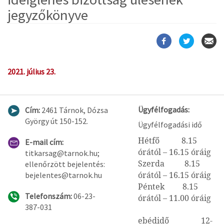
jegyzőkönyve
2021. július 23.
Ügyfélfogadás:
Cím:
2461 Tárnok, Dózsa
György út 150-152.
Ügyfélfogadási idő
Hétfő 8.15
E-mail cím:
órától – 16.15 óráig
titkarsag@tarnok.hu;
Szerda 8.15
ellenőrzött bejelentés:
órától – 16.15 óráig
bejelentes@tarnok.hu
Péntek 8.15
Telefonszám:
06-23-
órától – 11.00 óráig
387-031
ebédidő 12-