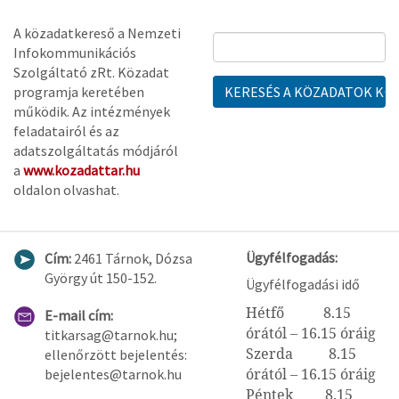
A közadatkereső a Nemzeti
Infokommunikációs
Szolgáltató zRt. Közadat
programja keretében
működik. Az intézmények
feladatairól és az
adatszolgáltatás módjáról
a
www.kozadattar.hu
oldalon olvashat.
Ügyfélfogadás:
Cím:
2461 Tárnok, Dózsa
György út 150-152.
Ügyfélfogadási idő
Hétfő 8.15
E-mail cím:
órától – 16.15 óráig
titkarsag@tarnok.hu;
Szerda 8.15
ellenőrzött bejelentés:
órától – 16.15 óráig
bejelentes@tarnok.hu
Péntek 8.15