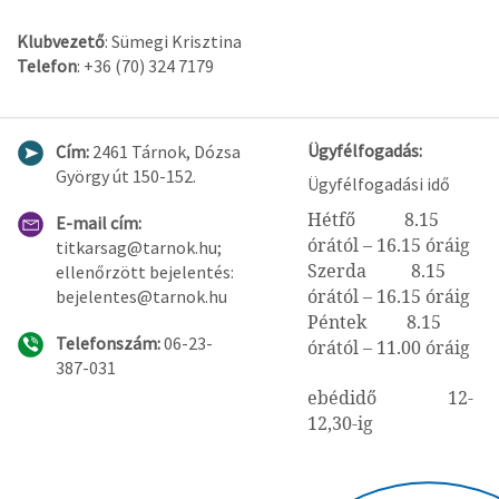
Klubvezető
: Sümegi Krisztina
Telefon
: +36 (70) 324 7179
Ügyfélfogadás:
Cím:
2461 Tárnok, Dózsa
György út 150-152.
Ügyfélfogadási idő
Hétfő 8.15
E-mail cím:
órától – 16.15 óráig
titkarsag@tarnok.hu;
Szerda 8.15
ellenőrzött bejelentés:
órától – 16.15 óráig
bejelentes@tarnok.hu
Péntek 8.15
Telefonszám:
06-23-
órától – 11.00 óráig
387-031
ebédidő 12-
12,30-ig